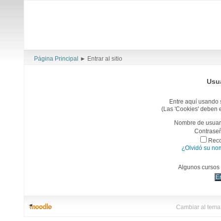
Página Principal
►
Entrar al sitio
Usua
Entre aquí usando 
(Las 'Cookies' deben 
Nombre de usuar
Contrase
Reco
¿Olvidó su no
Algunos cursos 
Cambiar al tema