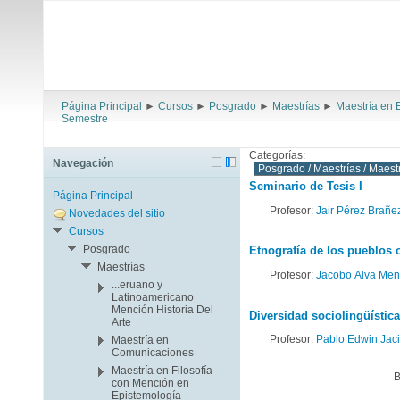
Página Principal
►
Cursos
►
Posgrado
►
Maestrías
►
Maestría en E
Semestre
Categorías:
Navegación
Seminario de Tesis I
Página Principal
Profesor:
Jair Pérez Brañe
Novedades del sitio
Cursos
Posgrado
Etnografía de los pueblos 
Maestrías
Profesor:
Jacobo Alva Me
...eruano y
Latinoamericano
Mención Historia Del
Diversidad sociolingüística
Arte
Profesor:
Pablo Edwin Jaci
Maestría en
Comunicaciones
Maestría en Filosofía
B
con Mención en
Epistemología