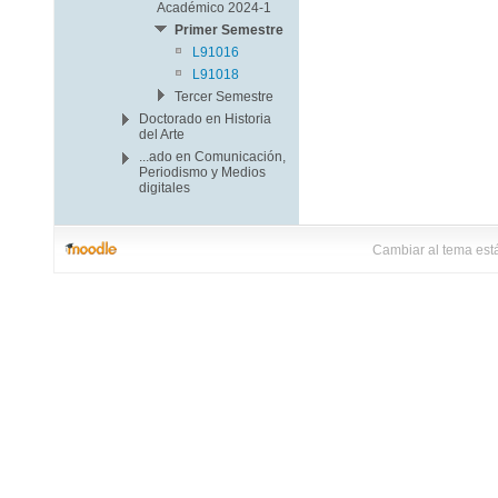
Académico 2024-1
Primer Semestre
L91016
L91018
Tercer Semestre
Doctorado en Historia
del Arte
...ado en Comunicación,
Periodismo y Medios
digitales
Cambiar al tema est