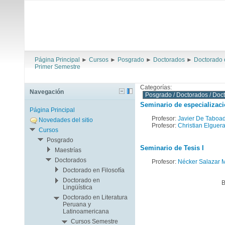
Página Principal
►
Cursos
►
Posgrado
►
Doctorados
►
Doctorado 
Primer Semestre
Categorías:
Navegación
Seminario de especializació
Página Principal
Profesor:
Javier De Taboa
Novedades del sitio
Profesor:
Christian Elguera
Cursos
Posgrado
Seminario de Tesis I
Maestrías
Doctorados
Profesor:
Nécker Salazar M
Doctorado en Filosofía
Doctorado en
B
Lingüística
Doctorado en Literatura
Peruana y
Latinoamericana
Cursos Semestre